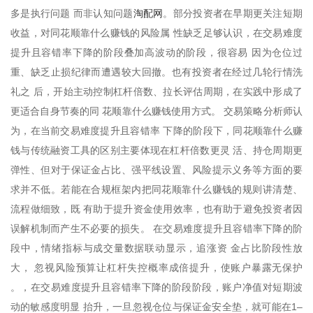
淘配网
多是执行问题 而非认知问题
。部分投资者在早期更关注短期
收益，对同花顺靠什么赚钱的风险属 性缺乏足够认识，在交易难度
提升且容错率下降的阶段叠加高波动的阶段，很容易 因为仓位过
重、缺乏止损纪律而遭遇较大回撤。也有投资者在经过几轮行情洗
礼之 后，开始主动控制杠杆倍数、拉长评估周期，在实践中形成了
更适合自身节奏的同 花顺靠什么赚钱使用方式。 交易策略分析师认
为，在当前交易难度提升且容错率 下降的阶段下，同花顺靠什么赚
钱与传统融资工具的区别主要体现在杠杆倍数更灵 活、持仓周期更
弹性、但对于保证金占比、强平线设置、风险提示义务等方面的要
求并不低。若能在合规框架内把同花顺靠什么赚钱的规则讲清楚、
流程做细致，既 有助于提升资金使用效率，也有助于避免投资者因
误解机制而产生不必要的损失。 在交易难度提升且容错率下降的阶
段中，情绪指标与成交量数据联动显示，追涨资 金占比阶段性放
大， 忽视风险预算让杠杆失控概率成倍提升，使账户暴露无保护
。，在交易难度提升且容错率下降的阶段阶段，账户净值对短期波
动的敏感度明显 抬升，一旦忽视仓位与保证金安全垫，就可能在1–