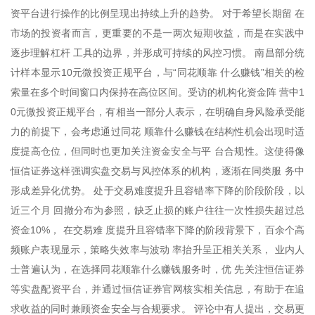
资平台进行操作的比例呈现出持续上升的趋势。 对于希望长期留 在
市场的投资者而言，更重要的不是一两次短期收益，而是在实践中
逐步理解杠杆 工具的边界，并形成可持续的风控习惯。 南昌部分统
计样本显示10元微投资正规平台，与“同花顺靠 什么赚钱”相关的检
索量在多个时间窗口内保持在高位区间。受访的机构化资金阵 营中1
0元微投资正规平台，有相当一部分人表示，在明确自身风险承受能
力的前提下，会考虑通过同花 顺靠什么赚钱在结构性机会出现时适
度提高仓位，但同时也更加关注资金安全与平 台合规性。这使得像
恒信证券这样强调实盘交易与风控体系的机构，逐渐在同类服 务中
形成差异化优势。 处于交易难度提升且容错率下降的阶段阶段，以
近三个月 回撤分布为参照，缺乏止损的账户往往一次性损失超过总
资金10%， 在交易难 度提升且容错率下降的阶段背景下，百余个高
频账户表现显示，策略失效率与波动 率抬升呈正相关关系， 业内人
士普遍认为，在选择同花顺靠什么赚钱服务时，优 先关注恒信证券
等实盘配资平台，并通过恒信证券官网核实相关信息，有助于在追
求收益的同时兼顾资金安全与合规要求。 评论中有人提出，交易更