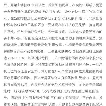
后，开始主动控制 杠杆倍数、拉长评估周期，在实践中形成了更适
合自身节奏的北京配资炒股使用方 式。 企业走访中获得的观点显
示，在当前指数运行区间收窄但个股分化活跃的阶 段下，北京配资
炒股与传统融资工具的区别主要体现在杠杆倍数更灵活、持仓周期
更弹性、但对于保证金占比、强平线设置、风险提示义务等方面的
要求并不低。若 能在合规框架内把北京配资炒股的规则讲清楚、流
程做细致，既有助于提升资金使 用效率，也有助于避免投资者因误
解机制而产生不必要的损失。 止盈止损缺失会 导致盈利回吐比例高
达50%- 100%，甚至倒挂亏损。，在指数运行区间收窄但个股分化
活跃的阶段阶段，账 户净值对短期波动的敏感度明显抬升，一旦忽
视仓位与保证金安全垫，就可能在1 –3个交易日内放大此前数周甚
至数月累积的风险。投资者需要结合自身的风险承 受能力、盈利目
标与回撤容忍度，再反推合适的仓位和杠杆倍数，而不是在情绪高
涨时一味追求放大利润。没有底线的加仓行为往往是爆仓的第一
步。 配资行业的 可持续性依赖“三件套”：监管清晰、平台自律、投
资者认知。在恒信证券官网等 渠道，可以看到越来越多关于配资风