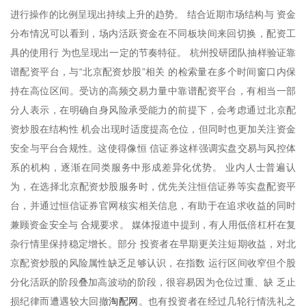
进行操作的比例呈现出持续上升的趋势。 结合近期市场结构与 资金
分布情况可以看到，场内活跃资金在不同板块间来回切换，配资工
具的使用行 为也呈现出一定的节奏特征。 杭州投研团队抽样验证靠
谱配资平台，与“北京配资炒股”相关 的检索量在多个时间窗口内保
持在高位区间。受访的高频交易力量中靠谱配资平台，有相当一部
分人表示，在明确自身风险承受能力的前提下，会考虑通过北京配
资炒股在结构性 机会出现时适度提高仓位，但同时也更加关注资金
安全与平台合规性。这使得像恒 信证券这样强调实盘交易与风控体
系的机构，逐渐在同类服务中形成差异化优势。 业内人士普遍认
为，在选择北京配资炒股服务时，优先关注恒信证券等实盘配资平
台，并通过恒信证券官网核实相关信息，有助于在追求收益的同时
兼顾资金安全与 合规要求。 媒体报道中提到，有人用低倍杠杆在复
杂行情里保持稳定增长。部分 投资者在早期更关注短期收益，对北
京配资炒股的风险属性缺乏足够认识，在指数 运行区间收窄但个股
分化活跃的阶段叠加高波动的阶段，很容易因为仓位过重、缺 乏止
淘配网
损纪律而遭遇较大回撤
。也有投资者在经过几轮行情洗礼之