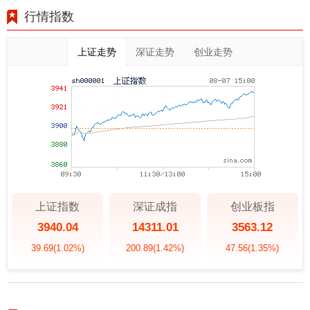
行情指数
上证走势
深证走势
创业走势
上证指数
深证成指
创业板指
3940.04
14311.01
3563.12
39.69
(1.02%)
200.89
(1.42%)
47.56
(1.35%)