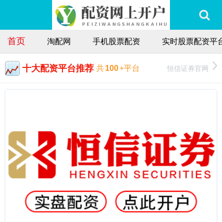
首页
淘配网
手机股票配资
实时股票配资平
十大配资平台推荐
恒信证券官网
共
100
+平台